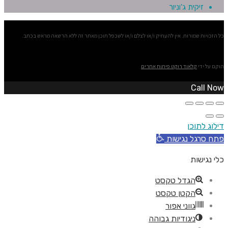
זיקית ג'וניור
כל הזכויות שמורות. אין להעתיק ו/או לצלם ו/או לשכפל תוכן מאתר זה ללא הרשאה מראש בכתב.
הוקם על ידי
קלאוד רוקט פיתוח אתרים
Call Now
דילוג לתוכן
פתח סרגל נגישות
כלי נגישות
הגדל טקסט
הקטן טקסט
גווני אפור
ניגודיות גבוהה