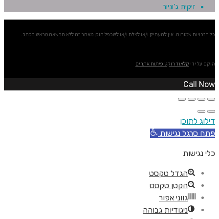
זיקית ג'וניור
כל הזכויות שמורות. אין להעתיק ו/או לצלם ו/או לשכפל תוכן מאתר זה ללא הרשאה מראש בכתב.
הוקם על ידי
קלאוד רוקט פיתוח אתרים
Call Now
דילוג לתוכן
פתח סרגל נגישות
כלי נגישות
הגדל טקסט
הקטן טקסט
גווני אפור
ניגודיות גבוהה