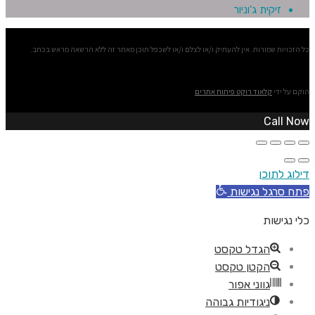
זיקית ג'וניור
כל הזכויות שמורות. אין להעתיק ו/או לצלם ו/או לשכפל תוכן מאתר זה ללא הרשאה מראש בכתב.
הוקם על ידי
קלאוד רוקט פיתוח אתרים
Call Now
דילוג לתוכן
פתח סרגל נגישות
כלי נגישות
הגדל טקסט
הקטן טקסט
גווני אפור
ניגודיות גבוהה